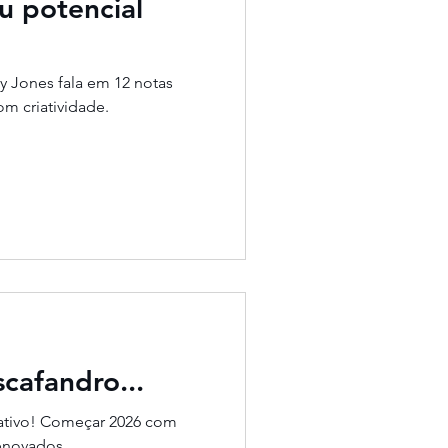
u potencial
 Jones fala em 12 notas
e como viver e evoluir com criatividade.
cafandro...
criativo! Começar 2026 com
renovados.