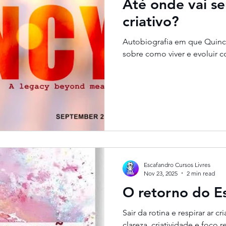
Até onde vai se
criativo?
Autobiografia em que Quincy
sobr
Escafandro Cursos Livres
Nov 23, 2025
2 min read
O retorno do Es
Sair da rotina e respirar ar 
clareza, criatividade e foco 