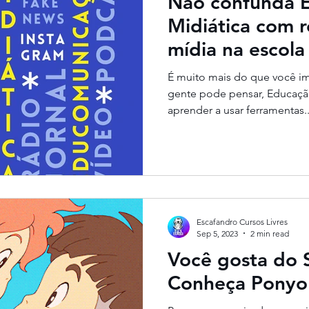
Não confunda 
Midiática com r
mídia na escola
É muito mais do que você i
gente pode pensar, Educaçã
aprender a usar ferramentas..
Escafandro Cursos Livres
Sep 5, 2023
2 min read
Você gosta do S
Conheça Ponyo