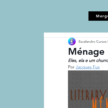
Merg
Escafandro Cursos 
Ménage l
Eles, ela e um churr
Por 
Jacques Fux