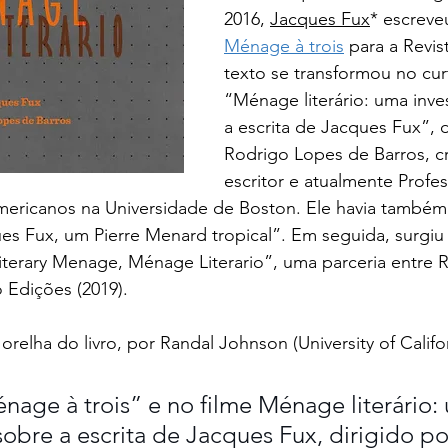
2016, 
Jacques Fux
* escreve
Ménage à trois
para a Revis
texto se transformou no cu
“Ménage literário: uma inve
a escrita de Jacques Fux”, d
Rodrigo Lopes de Barros, crí
escritor e atualmente Profes
mericanos na Universidade de Boston. Ele havia também 
ues Fux, um Pierre Menard tropical”. Em seguida, surgiu o
iterary Menage, Ménage Literario”, uma parceria entre 
 Edições (2019). 
relha do livro, por Randal Johnson (University of Califor
age à trois” e no filme Ménage literário:
sobre a escrita de Jacques Fux, dirigido p