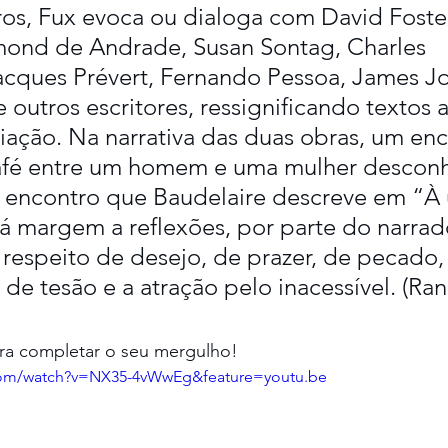
os, Fux evoca ou dialoga com David Foster
ond de Andrade, Susan Sontag, Charles 
acques Prévert, Fernando Pessoa, James Jo
outros escritores, ressignificando textos a
riação. Na narrativa das duas obras, um enc
afé entre um homem e uma mulher desconh
 encontro que Baudelaire descreve em “À 
á margem a reflexões, por parte do narrad
a respeito de desejo, de prazer, de pecado,
 de tesão e a atração pelo inacessível. (Ran
para completar o seu mergulho! 
com/watch?v=NX35-4vWwEg&feature=youtu.be