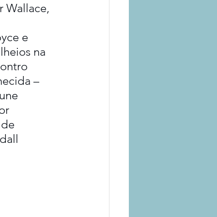
 Wallace, 
yce e 
lheios na 
ontro 
ecida – 
une 
or 
 de 
dall 