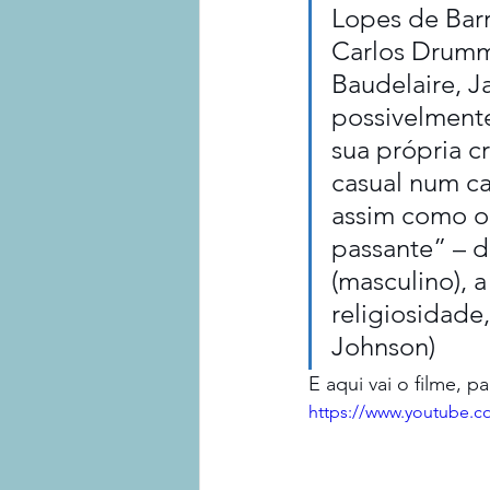
Lopes de Barr
Carlos Drumm
Baudelaire, J
possivelmente 
sua própria c
casual num c
assim como o
passante” – d
(masculino), 
religiosidade,
Johnson)
E aqui vai o filme, 
https://www.youtube.