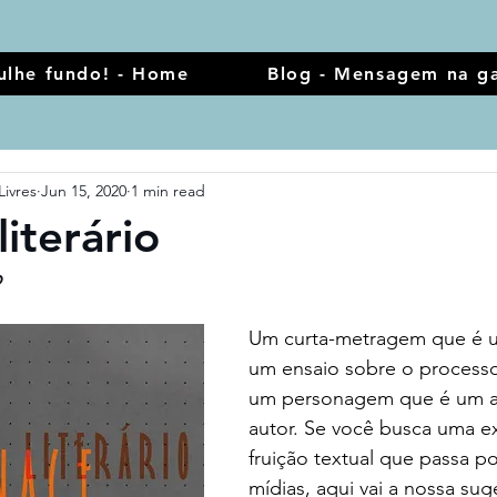
ulhe fundo! - Home
Blog - Mensagem na ga
Livres
Jun 15, 2020
1 min read
iterário
o
Um curta-metragem que é u
um ensaio sobre o processo
um personagem que é um at
autor.
Se você busca uma ex
fruição textual que passa po
mídias, aqui vai a nossa su