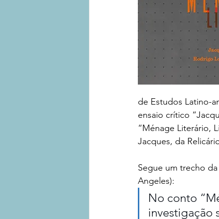
de Estudos Latino-a
ensaio crítico “Jacq
“Ménage Literário, L
Jacques, da Relicário
Segue um trecho da o
Angeles):
No conto “Mén
investigação 