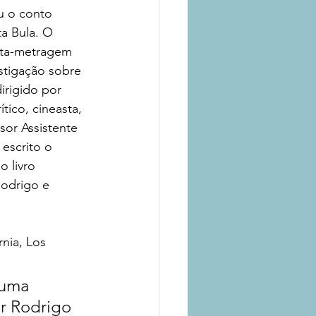
u o conto 
ta Bula. O 
rta-metragem 
stigação sobre 
irigido por 
tico, cineasta, 
sor Assistente 
escrito o 
 livro 
Rodrigo e 
nia, Los 
 uma 
or Rodrigo 