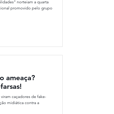
nalidades" norteiam a quarta
acional promovido pelo grupo
ão ameaça?
farsas!
viram caçadores de fake-
ão midiática contra a