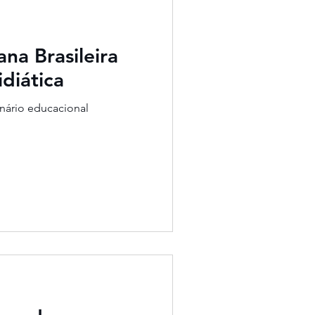
na Brasileira
diática
enário educacional