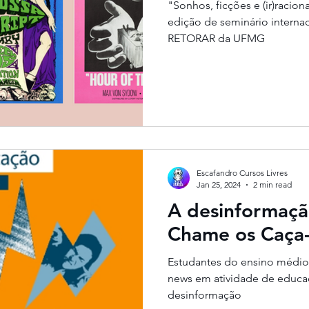
"Sonhos, ficções e (ir)racio
edição de seminário intern
RETORAR da UFMG
Escafandro Cursos Livres
Jan 25, 2024
2 min read
A desinformaç
Chame os Caça-
Estudantes do ensino médio 
news em atividade de educaç
desinformação