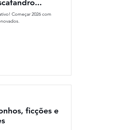
cafandro...
criativo! Começar 2026 com
renovados.
nhos, ficções e
es