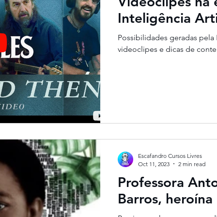
Videoclipes na 
Inteligência Arti
Possibilidades geradas pela 
videoclipes e dicas de cont
Escafandro Cursos Livres
Oct 11, 2023
2 min read
Professora Ant
Barros, heroína 