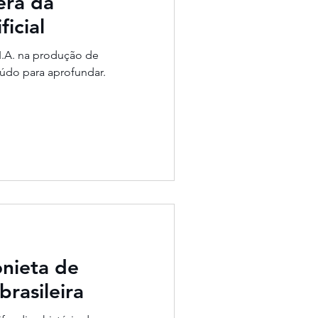
era da
ficial
I.A. na produção de
eúdo para aprofundar.
onieta de
brasileira